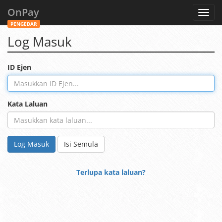
OnPay
Toggl
navig
PENGEDAR
Log Masuk
ID Ejen
Kata Laluan
Log Masuk
Isi Semula
Terlupa kata laluan?